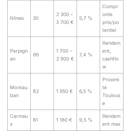
Compr
2 300 –
omis
Nîmes
30
5,7 %
3 700 €
prix/po
tentiel
Rendem
Perpign
1 700 –
ent,
66
7,4 %
an
2 900 €
cashflo
w
Proximi
Montau
té
82
1 950 €
6,5 %
ban
Toulous
e
Carmau
Rendem
81
1 180 €
9,5 %
x
ent max