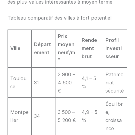
des plus-values intéressantes à moyen terme.
Tableau comparatif des villes à fort potentiel
Prix
Rende
Profil
Départ
moyen
Ville
ment
investi
ement
neuf/m
brut
sseur
²
3 900 –
Patrimo
Toulou
4,1 – 5
31
4 600
nial,
se
%
€
sécurité
Équilibr
Montpe
3 500 –
4,9 – 5
é,
34
llier
5 200 €
%
croissa
nce