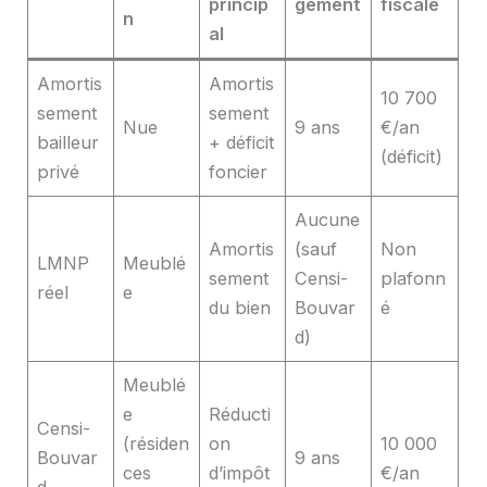
princip
gement
fiscale
n
al
Amortis
Amortis
10 700
sement
sement
Nue
9 ans
€/an
bailleur
+ déficit
(déficit)
privé
foncier
Aucune
Amortis
(sauf
Non
LMNP
Meublé
sement
Censi-
plafonn
réel
e
du bien
Bouvar
é
d)
Meublé
e
Réducti
Censi-
(résiden
on
10 000
Bouvar
9 ans
ces
d’impôt
€/an
d