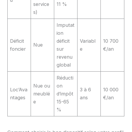
service
11 %
s)
Imputat
ion
Déficit
déficit
Variabl
10 700
Nue
foncier
sur
e
€/an
revenu
global
Réducti
Nue ou
on
Loc’Ava
3 à 6
10 000
meublé
d’impôt
ntages
ans
€/an
e
15-65
%